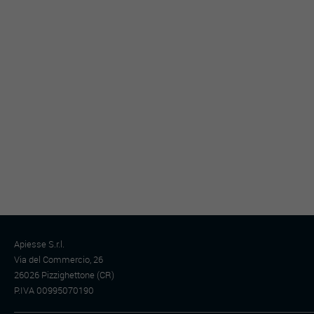
Apiesse S.r.l.
Via del Commercio, 26
26026 Pizzighettone (CR)
P.IVA 00995070190