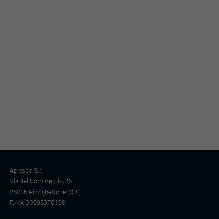
Apiesse S.r.l.
Via del Commercio, 26
26026 Pizzighettone (CR)
P.IVA 00995070190