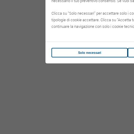
necessario il tuo preventivo consenso. Se vuoi sa
Clicca su "Solo necessari" per accettare solo i co
tipologie di cookie accettare. Clicca su "Accetta tu
continuare la navigazione con solo i cookie tecnic
Solo necessari